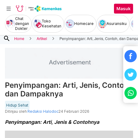
Masuk
Chat
Toko
dengan
Homecare
Asuransiku
Kesehatan
Dokter
search
Home
Artikel
Penyimpangan: Arti, Jenis, Contoh, dan Damp
Penyimpangan: Arti, Jenis, Contoh,
dan Dampaknya
Hidup Sehat
Ditinjau oleh
Redaksi Halodoc
24 Februari 2026
Penyimpangan: Arti, Jenis & Contohnya