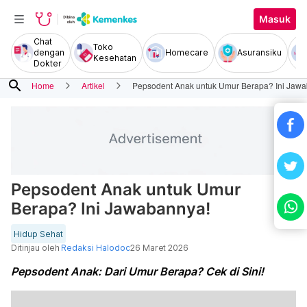
Masuk
Chat
Toko
dengan
Homecare
Asuransiku
Kesehatan
Dokter
search
Home
Artikel
Pepsodent Anak untuk Umur Berapa? Ini Jaw
Pepsodent Anak untuk Umur
Berapa? Ini Jawabannya!
Hidup Sehat
Ditinjau oleh
Redaksi Halodoc
26 Maret 2026
Pepsodent Anak: Dari Umur Berapa? Cek di Sini!