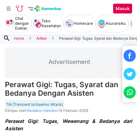
Masuk
Chat
Toko
dengan
Homecare
Asuransiku
Kesehatan
Dokter
search
Home
Artikel
Perawat Gigi: Tugas, Syarat dan Bedanya Den
Perawat Gigi: Tugas, Syarat dan
Bedanya Dengan Asisten
TIA (Transient Ischaemic Attack)
Ditinjau oleh
Redaksi Halodoc
19 Februari 2026
Perawat Gigi: Tugas, Wewenang & Bedanya dari
Asisten