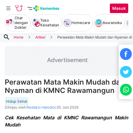
Masuk
Chat
Toko
dengan
Homecare
Asuransiku
Kesehatan
Dokter
search
Home
Artikel
Perawatan Mata Makin Mudah dan Nyaman 
Perawatan Mata Makin Mudah dan
Nyaman di KMNC Rawamangun
Hidup Sehat
Ditinjau oleh
Redaksi Halodoc
30 Juni 2026
Cek Kesehatan Mata di KMNC Rawamangun Makin
Mudah