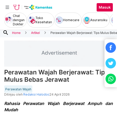
Masuk
Chat
Toko
dengan
Homecare
Asuransiku
Kesehatan
Dokter
search
Home
Artikel
Perawatan Wajah Berjerawat: Tips Mulus Beba
Perawatan Wajah Berjerawat: Tips
Mulus Bebas Jerawat
Perawatan Wajah
Ditinjau oleh
Redaksi Halodoc
24 April 2026
Rahasia Perawatan Wajah Berjerawat Ampuh dan
Mudah