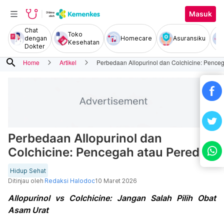
Masuk
Chat
Toko
dengan
Homecare
Asuransiku
Kesehatan
Dokter
search
Home
Artikel
Perbedaan Allopurinol dan Colchicine: Pence
Perbedaan Allopurinol dan
Colchicine: Pencegah atau Pereda?
Hidup Sehat
Ditinjau oleh
Redaksi Halodoc
10 Maret 2026
Allopurinol vs Colchicine: Jangan Salah Pilih Obat
Asam Urat