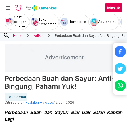
Masuk
Chat
Toko
dengan
Homecare
Asuransiku
Kesehatan
Dokter
search
Home
Artikel
Perbedaan Buah dan Sayur: Anti-Bingung, Pa
Perbedaan Buah dan Sayur: Anti-
Bingung, Pahami Yuk!
Hidup Sehat
Ditinjau oleh
Redaksi Halodoc
12 Juni 2026
Perbedaan Buah dan Sayur: Biar Gak Salah Kaprah
Lagi