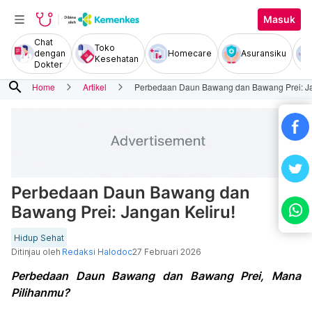
Masuk
Chat
Toko
dengan
Homecare
Asuransiku
Kesehatan
Dokter
search
Home
Artikel
Perbedaan Daun Bawang dan Bawang Prei: Ja
Perbedaan Daun Bawang dan
Bawang Prei: Jangan Keliru!
Hidup Sehat
Ditinjau oleh
Redaksi Halodoc
27 Februari 2026
Perbedaan Daun Bawang dan Bawang Prei, Mana
Pilihanmu?