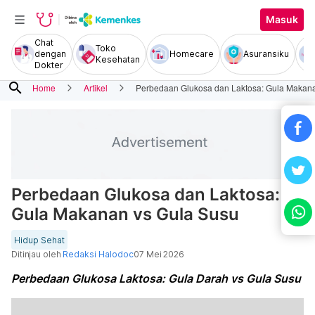
Masuk
Chat
Toko
dengan
Homecare
Asuransiku
Kesehatan
Dokter
search
Home
Artikel
Perbedaan Glukosa dan Laktosa: Gula Makana
Perbedaan Glukosa dan Laktosa:
Gula Makanan vs Gula Susu
Hidup Sehat
Ditinjau oleh
Redaksi Halodoc
07 Mei 2026
Perbedaan Glukosa Laktosa: Gula Darah vs Gula Susu