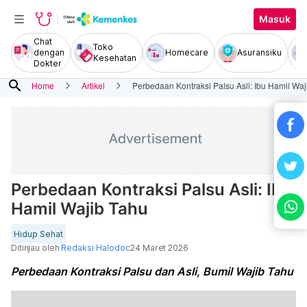
Masuk
Chat
Toko
dengan
Homecare
Asuransiku
Kesehatan
Dokter
search
Home
Artikel
Perbedaan Kontraksi Palsu Asli: Ibu Hamil Waj
Perbedaan Kontraksi Palsu Asli: Ibu
Hamil Wajib Tahu
Hidup Sehat
Ditinjau oleh
Redaksi Halodoc
24 Maret 2026
Perbedaan Kontraksi Palsu dan Asli, Bumil Wajib Tahu