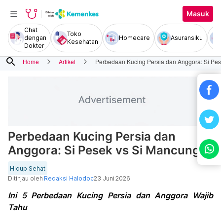
Masuk
Chat
Toko
dengan
Homecare
Asuransiku
Kesehatan
Dokter
search
Home
Artikel
Perbedaan Kucing Persia dan Anggora: Si Pe
Perbedaan Kucing Persia dan
Anggora: Si Pesek vs Si Mancung
Hidup Sehat
Ditinjau oleh
Redaksi Halodoc
23 Juni 2026
Ini 5 Perbedaan Kucing Persia dan Anggora Wajib
Tahu