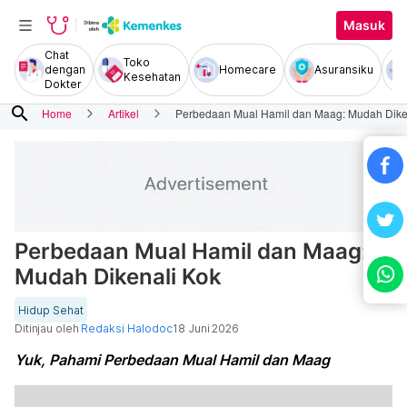
Masuk
Chat
Toko
dengan
Homecare
Asuransiku
Kesehatan
Dokter
search
Home
Artikel
Perbedaan Mual Hamil dan Maag: Mudah Dike
Perbedaan Mual Hamil dan Maag:
Mudah Dikenali Kok
Hidup Sehat
Ditinjau oleh
Redaksi Halodoc
18 Juni 2026
Yuk, Pahami Perbedaan Mual Hamil dan Maag