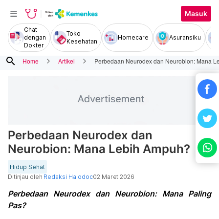
Masuk
Chat
Toko
dengan
Homecare
Asuransiku
Kesehatan
Dokter
search
Home
Artikel
Perbedaan Neurodex dan Neurobion: Mana L
Perbedaan Neurodex dan
Neurobion: Mana Lebih Ampuh?
Hidup Sehat
Ditinjau oleh
Redaksi Halodoc
02 Maret 2026
Perbedaan Neurodex dan Neurobion: Mana Paling
Pas?