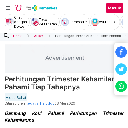
Masuk
Chat
Toko
dengan
Homecare
Asuransiku
Kesehatan
Dokter
search
Home
Artikel
Perhitungan Trimester Kehamilan: Pahami Tia
Perhitungan Trimester Kehamilan:
Pahami Tiap Tahapnya
Hidup Sehat
Ditinjau oleh
Redaksi Halodoc
08 Mei 2026
Gampang Kok! Pahami Perhitungan Trimester
Kehamilanmu