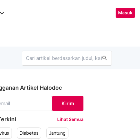
ard_arrow_down
Masuk
search
gganan Artikel Halodoc
Kirim
erkini
Lihat Semua
irus
Diabetes
Jantung