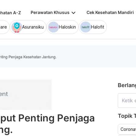
keyboard_arrow_down
keybo
Perawatan Khusus
Cek Kesehatan Mandiri
hatan A-Z
are
Asuransiku
Haloskin
Halofit
nting Penjaga Kesehatan Jantung.
Berlan
aput Penting Penjaga
Topik T
ng.
Coronav