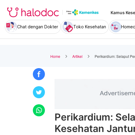
Kamus Kese
Chat dengan Dokter
Toko Kesehatan
Homec
Home
Artikel
Perikardium: Selaput Pe
Perikardium: Sel
Kesehatan Jantu