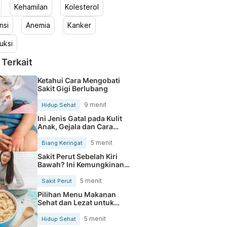
Kehamilan
Kolesterol
nsi
Anemia
Kanker
uksi
 Terkait
Ketahui Cara Mengobati
Sakit Gigi Berlubang
9 menit
Hidup Sehat
Ini Jenis Gatal pada Kulit
Anak, Gejala dan Cara
Mengobatinya
5 menit
Biang Keringat
Sakit Perut Sebelah Kiri
Bawah? Ini Kemungkinan
Penyebabnya
5 menit
Sakit Perut
Pilihan Menu Makanan
Sehat dan Lezat untuk
Mengurangi Kolesterol
5 menit
Hidup Sehat