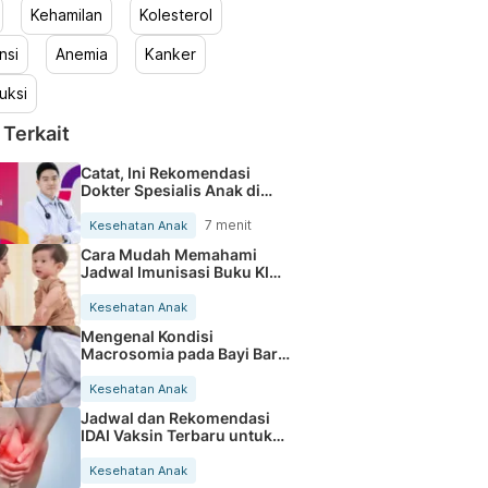
Kehamilan
Kolesterol
nsi
Anemia
Kanker
uksi
 Terkait
Catat, Ini Rekomendasi
Dokter Spesialis Anak di
Halodoc
7 menit
Kesehatan Anak
Cara Mudah Memahami
Jadwal Imunisasi Buku KIA
Lengkap
Kesehatan Anak
Mengenal Kondisi
Macrosomia pada Bayi Baru
Lahir dan Risikonya
Kesehatan Anak
Jadwal dan Rekomendasi
IDAI Vaksin Terbaru untuk
Anak
Kesehatan Anak