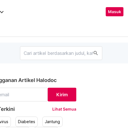
ard_arrow_down
Masuk
search
gganan Artikel Halodoc
Kirim
erkini
Lihat Semua
irus
Diabetes
Jantung