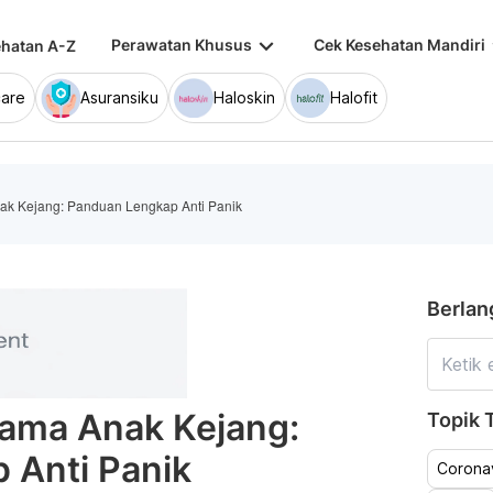
keyboard_arrow_down
keybo
Perawatan Khusus
Cek Kesehatan Mandiri
hatan A-Z
are
Asuransiku
Haloskin
Halofit
ak Kejang: Panduan Lengkap Anti Panik
Berlan
tama Anak Kejang:
Topik T
 Anti Panik
Coronav