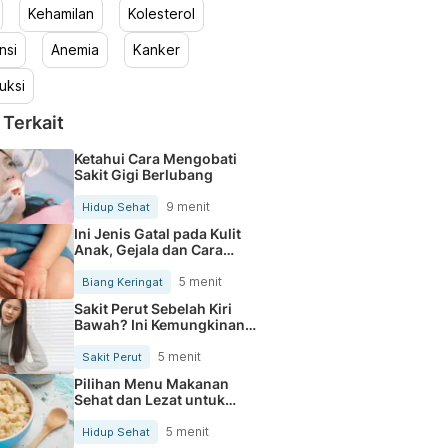
Kehamilan
Kolesterol
nsi
Anemia
Kanker
uksi
 Terkait
Ketahui Cara Mengobati
Sakit Gigi Berlubang
9 menit
Hidup Sehat
Ini Jenis Gatal pada Kulit
Anak, Gejala dan Cara
Mengobatinya
5 menit
Biang Keringat
Sakit Perut Sebelah Kiri
Bawah? Ini Kemungkinan
Penyebabnya
5 menit
Sakit Perut
Pilihan Menu Makanan
Sehat dan Lezat untuk
Mengurangi Kolesterol
5 menit
Hidup Sehat