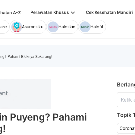
keyboard_arrow_down
keybo
Perawatan Khusus
Cek Kesehatan Mandiri
hatan A-Z
are
Asuransiku
Haloskin
Halofit
eng? Pahami Efeknya Sekarang!
Berlan
kin Puyeng? Pahami
Topik T
g!
Coronav