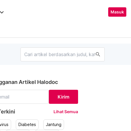
ard_arrow_down
Masuk
search
gganan Artikel Halodoc
Kirim
erkini
Lihat Semua
irus
Diabetes
Jantung