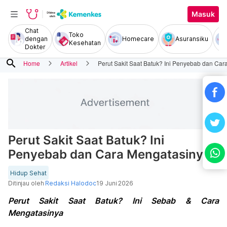
Masuk
Chat
Toko
dengan
Homecare
Asuransiku
Kesehatan
Dokter
search
Home
Artikel
Perut Sakit Saat Batuk? Ini Penyebab dan Car
Perut Sakit Saat Batuk? Ini
Penyebab dan Cara Mengatasinya!
Hidup Sehat
Ditinjau oleh
Redaksi Halodoc
19 Juni 2026
Perut Sakit Saat Batuk? Ini Sebab & Cara
Mengatasinya