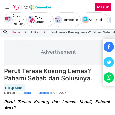
Masuk
Chat
Toko
dengan
Homecare
Asuransiku
Kesehatan
Dokter
search
Home
Artikel
Perut Terasa Kosong Lemas? Pahami Sebab d
Perut Terasa Kosong Lemas?
Pahami Sebab dan Solusinya.
Hidup Sehat
Ditinjau oleh
Redaksi Halodoc
15 Mei 2026
Perut Terasa Kosong dan Lemas: Kenali, Pahami,
Atasi!