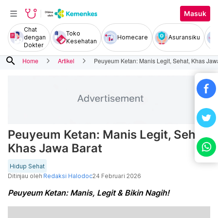
Masuk
Chat
Toko
dengan
Homecare
Asuransiku
Kesehatan
Dokter
search
Home
Artikel
Peuyeum Ketan: Manis Legit, Sehat, Khas Jaw
Peuyeum Ketan: Manis Legit, Sehat,
Khas Jawa Barat
Hidup Sehat
Ditinjau oleh
Redaksi Halodoc
24 Februari 2026
Peuyeum Ketan: Manis, Legit & Bikin Nagih!