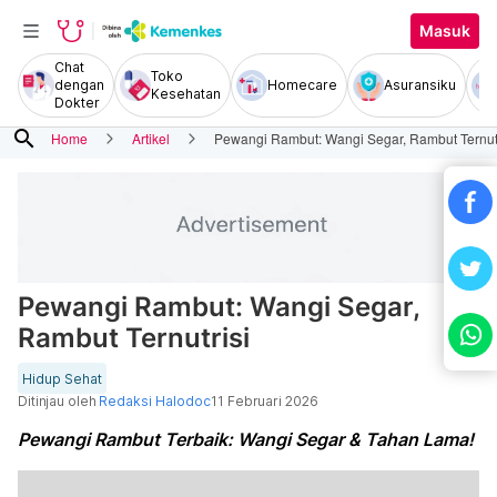
Masuk
Chat
Toko
dengan
Homecare
Asuransiku
Kesehatan
Dokter
search
Home
Artikel
Pewangi Rambut: Wangi Segar, Rambut Ternutr
Pewangi Rambut: Wangi Segar,
Rambut Ternutrisi
Hidup Sehat
Ditinjau oleh
Redaksi Halodoc
11 Februari 2026
Pewangi Rambut Terbaik: Wangi Segar & Tahan Lama!