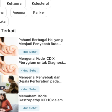
Kehamilan
Kolesterol
nsi
Anemia
Kanker
uksi
 Terkait
Pahami Berbagai Hal yang
Menjadi Penyebab Buta
Warna
Hidup Sehat
Mengenal Kode ICD X
Pterygium untuk Diagnosis
Mata
Hidup Sehat
Mengenal Penyebab dan
Gejala Perforation pada
Tubuh
Hidup Sehat
Memahami Kode
Gastropathy ICD 10 dalam
Rekam Medis Pasien
Hidup Sehat