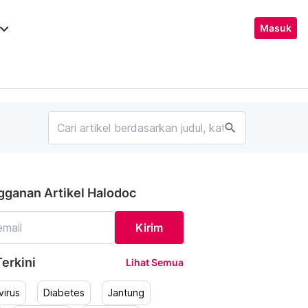
ard_arrow_down
Masuk
search
gganan Artikel Halodoc
Kirim
erkini
Lihat Semua
irus
Diabetes
Jantung