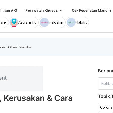
keyboard_arrow_down
keybo
Perawatan Khusus
Cek Kesehatan Mandiri
hatan A-Z
are
Asuransiku
Haloskin
Halofit
sakan & Cara Pemulihan
Berlan
, Kerusakan & Cara
Topik T
Coronav