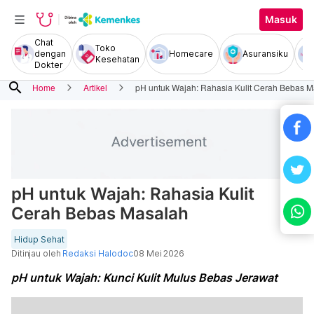
Masuk
Chat
Toko
dengan
Homecare
Asuransiku
Kesehatan
Dokter
search
Home
Artikel
pH untuk Wajah: Rahasia Kulit Cerah Bebas 
pH untuk Wajah: Rahasia Kulit
Cerah Bebas Masalah
Hidup Sehat
Ditinjau oleh
Redaksi Halodoc
08 Mei 2026
pH untuk Wajah: Kunci Kulit Mulus Bebas Jerawat