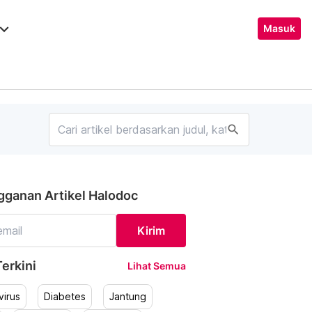
ard_arrow_down
Masuk
search
gganan Artikel Halodoc
Kirim
erkini
Lihat Semua
irus
Diabetes
Jantung