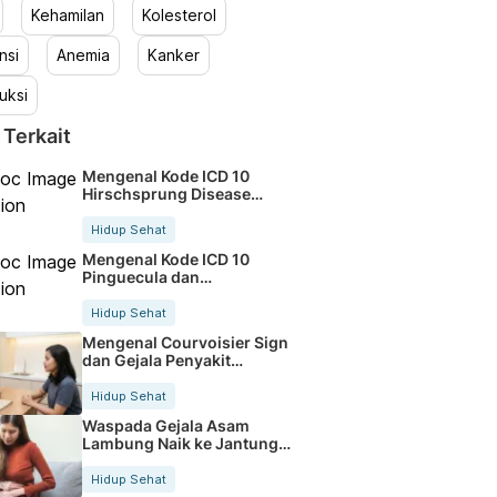
Kehamilan
Kolesterol
nsi
Anemia
Kanker
uksi
 Terkait
Mengenal Kode ICD 10
Hirschsprung Disease
secara Lengkap
Hidup Sehat
Mengenal Kode ICD 10
Pinguecula dan
Penjelasannya Lengkap
Hidup Sehat
Mengenal Courvoisier Sign
dan Gejala Penyakit
Pankreas
Hidup Sehat
Waspada Gejala Asam
Lambung Naik ke Jantung
dan Cara Atasinya
Hidup Sehat