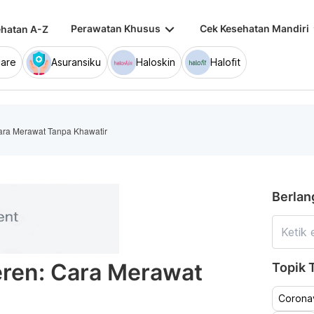
keyboard_arrow_down
keybo
Perawatan Khusus
Cek Kesehatan Mandiri
hatan A-Z
are
Asuransiku
Haloskin
Halofit
Cara Merawat Tanpa Khawatir
Berlan
eren: Cara Merawat
Topik T
Coronav