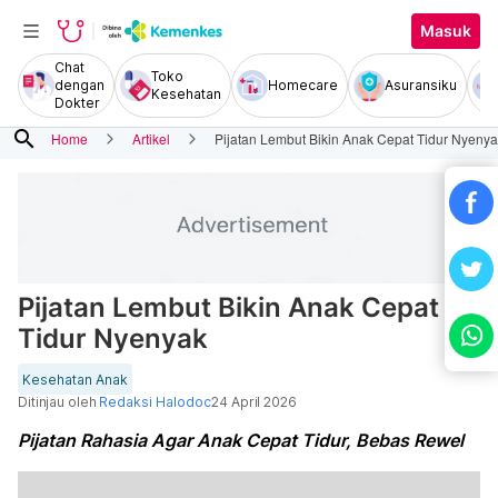
Masuk
Chat
Toko
dengan
Homecare
Asuransiku
Kesehatan
Dokter
search
Home
Artikel
Pijatan Lembut Bikin Anak Cepat Tidur Nyeny
Pijatan Lembut Bikin Anak Cepat
Tidur Nyenyak
Kesehatan Anak
Ditinjau oleh
Redaksi Halodoc
24 April 2026
Pijatan Rahasia Agar Anak Cepat Tidur, Bebas Rewel