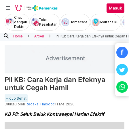
Masuk
Chat
Toko
dengan
Homecare
Asuransiku
Kesehatan
Dokter
search
Home
Artikel
Pil KB: Cara Kerja dan Efeknya untuk Cegah H
Pil KB: Cara Kerja dan Efeknya
untuk Cegah Hamil
Hidup Sehat
Ditinjau oleh
Redaksi Halodoc
11 Mei 2026
KB Pil: Seluk Beluk Kontrasepsi Harian Efektif