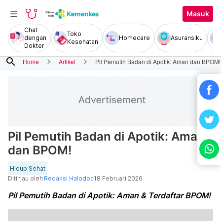
Masuk
Chat
Toko
dengan
Homecare
Asuransiku
Kesehatan
Dokter
search
Home
Artikel
Pil Pemutih Badan di Apotik: Aman dan BPOM!
Pil Pemutih Badan di Apotik: Aman
dan BPOM!
Hidup Sehat
Ditinjau oleh
Redaksi Halodoc
18 Februari 2026
Pil Pemutih Badan di Apotik: Aman & Terdaftar BPOM!