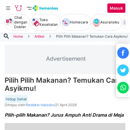
Masuk
Chat
Toko
dengan
Homecare
Asuransiku
Kesehatan
Dokter
search
Home
Artikel
Pilih Pilih Makanan? Temukan Cara Asyikmu!
Pilih Pilih Makanan? Temukan Cara
Asyikmu!
Hidup Sehat
Ditinjau oleh
Redaksi Halodoc
21 April 2026
Pilih-pilih Makanan? Jurus Ampuh Anti Drama di Meja