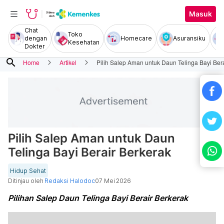
Masuk
Chat
Toko
dengan
Homecare
Asuransiku
Kesehatan
Dokter
search
Home
Artikel
Pilih Salep Aman untuk Daun Telinga Bayi Ber
Pilih Salep Aman untuk Daun
Telinga Bayi Berair Berkerak
Hidup Sehat
Ditinjau oleh
Redaksi Halodoc
07 Mei 2026
Pilihan Salep Daun Telinga Bayi Berair Berkerak