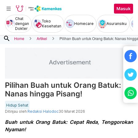
Masuk
Chat
Toko
dengan
Homecare
Asuransiku
Kesehatan
Dokter
search
Home
Artikel
Pilihan Buah untuk Orang Batuk: Nanas hingga
Pilihan Buah untuk Orang Batuk:
Nanas hingga Pisang!
Hidup Sehat
Ditinjau oleh
Redaksi Halodoc
30 Maret 2026
Buah untuk Orang Batuk: Cepat Reda, Tenggorokan
Nyaman!