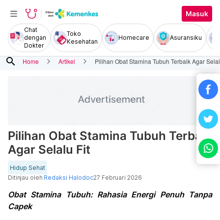
Masuk
Chat
Toko
dengan
Homecare
Asuransiku
Kesehatan
Dokter
search
Home
Artikel
Pilihan Obat Stamina Tubuh Terbaik Agar Selal
Pilihan Obat Stamina Tubuh Terbaik
Agar Selalu Fit
Hidup Sehat
Ditinjau oleh
Redaksi Halodoc
27 Februari 2026
Obat Stamina Tubuh: Rahasia Energi Penuh Tanpa
Capek