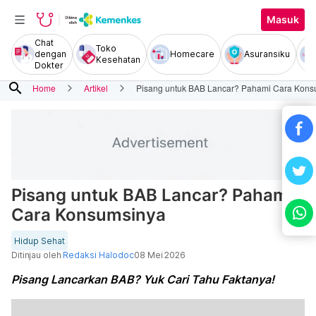
Masuk
Chat
Toko
dengan
Homecare
Asuransiku
Kesehatan
Dokter
search
Home
Artikel
Pisang untuk BAB Lancar? Pahami Cara Kons
Pisang untuk BAB Lancar? Pahami
Cara Konsumsinya
Hidup Sehat
Ditinjau oleh
Redaksi Halodoc
08 Mei 2026
Pisang Lancarkan BAB? Yuk Cari Tahu Faktanya!