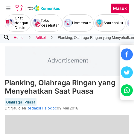
Masuk
Chat
Toko
dengan
Homecare
Asuransiku
Kesehatan
Dokter
search
Home
Artikel
Planking, Olahraga Ringan yang Menyehatkan
Planking, Olahraga Ringan yang
Menyehatkan Saat Puasa
Olahraga
Puasa
Ditinjau oleh
Redaksi Halodoc
09 Mei 2018