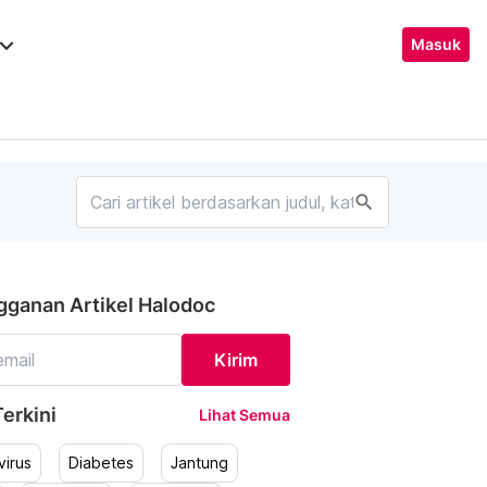
ard_arrow_down
Masuk
search
gganan Artikel Halodoc
Kirim
erkini
Lihat Semua
irus
Diabetes
Jantung