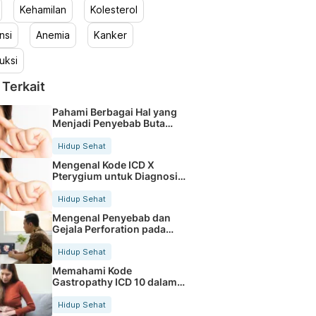
Kehamilan
Kolesterol
nsi
Anemia
Kanker
uksi
 Terkait
Pahami Berbagai Hal yang
Menjadi Penyebab Buta
Warna
Hidup Sehat
Mengenal Kode ICD X
Pterygium untuk Diagnosis
Mata
Hidup Sehat
Mengenal Penyebab dan
Gejala Perforation pada
Tubuh
Hidup Sehat
Memahami Kode
Gastropathy ICD 10 dalam
Rekam Medis Pasien
Hidup Sehat