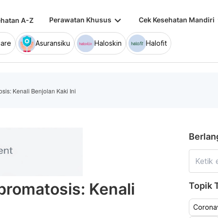
keyboard_arrow_down
keybo
Perawatan Khusus
Cek Kesehatan Mandiri
hatan A-Z
are
Asuransiku
Haloskin
Halofit
osis: Kenali Benjolan Kaki Ini
Berlan
ibromatosis: Kenali
Topik T
Coronav