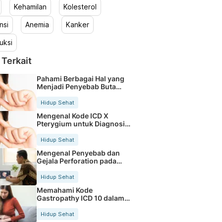
Kehamilan
Kolesterol
nsi
Anemia
Kanker
uksi
 Terkait
Pahami Berbagai Hal yang
Menjadi Penyebab Buta
Warna
Hidup Sehat
Mengenal Kode ICD X
Pterygium untuk Diagnosis
Mata
Hidup Sehat
Mengenal Penyebab dan
Gejala Perforation pada
Tubuh
Hidup Sehat
Memahami Kode
Gastropathy ICD 10 dalam
Rekam Medis Pasien
Hidup Sehat