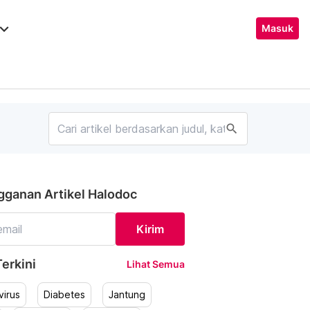
ard_arrow_down
Masuk
search
gganan Artikel Halodoc
Kirim
erkini
Lihat Semua
irus
Diabetes
Jantung