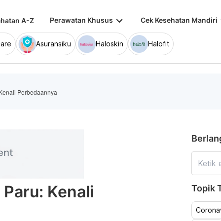
keyboard_arrow_down
keybo
Perawatan Khusus
Cek Kesehatan Mandiri
hatan A-Z
are
Asuransiku
Haloskin
Halofit
 Kenali Perbedaannya
Berlan
Paru: Kenali
Topik T
Coronav