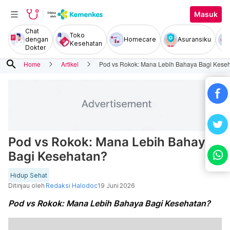
Masuk
Chat
Toko
dengan
Homecare
Asuransiku
Kesehatan
Dokter
search
Home
Artikel
Pod vs Rokok: Mana Lebih Bahaya Bagi Kese
Pod vs Rokok: Mana Lebih Bahaya
Bagi Kesehatan?
Hidup Sehat
Ditinjau oleh
Redaksi Halodoc
19 Juni 2026
Pod vs Rokok: Mana Lebih Bahaya Bagi Kesehatan?