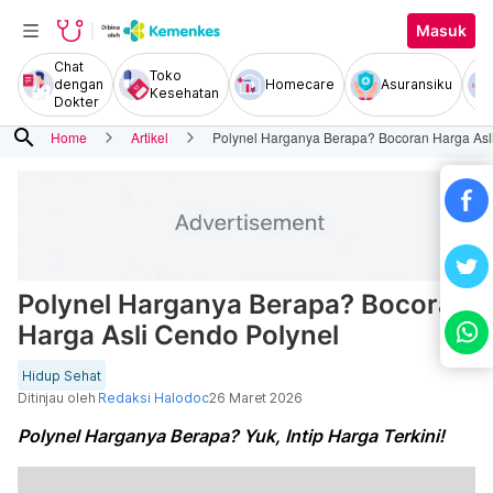
Masuk
Chat
Toko
dengan
Homecare
Asuransiku
Kesehatan
Dokter
search
Home
Artikel
Polynel Harganya Berapa? Bocoran Harga Asl
Polynel Harganya Berapa? Bocoran
Harga Asli Cendo Polynel
Hidup Sehat
Ditinjau oleh
Redaksi Halodoc
26 Maret 2026
Polynel Harganya Berapa? Yuk, Intip Harga Terkini!