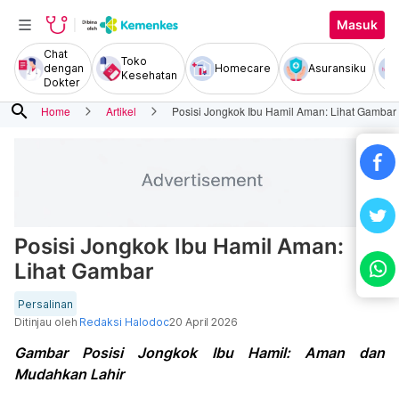
Masuk
Chat
Toko
dengan
Homecare
Asuransiku
Kesehatan
Dokter
search
Home
Artikel
Posisi Jongkok Ibu Hamil Aman: Lihat Gambar
Posisi Jongkok Ibu Hamil Aman:
Lihat Gambar
Persalinan
Ditinjau oleh
Redaksi Halodoc
20 April 2026
Gambar Posisi Jongkok Ibu Hamil: Aman dan
Mudahkan Lahir