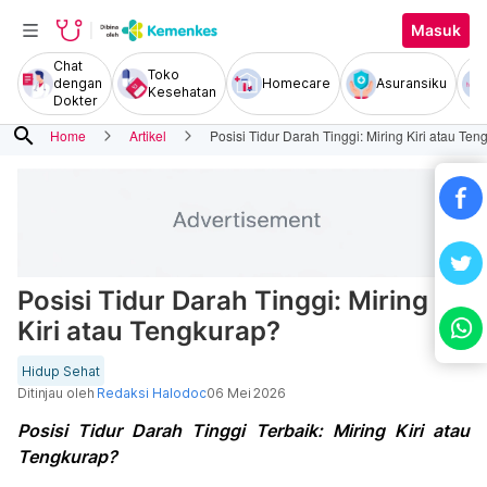
Masuk
Chat
Toko
dengan
Homecare
Asuransiku
Kesehatan
Dokter
search
Home
Artikel
Posisi Tidur Darah Tinggi: Miring Kiri atau Te
Posisi Tidur Darah Tinggi: Miring
Kiri atau Tengkurap?
Hidup Sehat
Ditinjau oleh
Redaksi Halodoc
06 Mei 2026
Posisi Tidur Darah Tinggi Terbaik: Miring Kiri atau
Tengkurap?