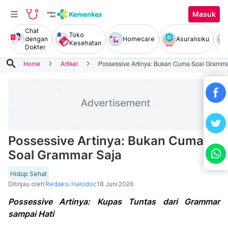
Masuk
Chat
Toko
dengan
Homecare
Asuransiku
Kesehatan
Dokter
search
Home
Artikel
Possessive Artinya: Bukan Cuma Soal Gramma
Possessive Artinya: Bukan Cuma
Soal Grammar Saja
Hidup Sehat
Ditinjau oleh
Redaksi Halodoc
18 Juni 2026
Possessive Artinya: Kupas Tuntas dari Grammar
sampai Hati