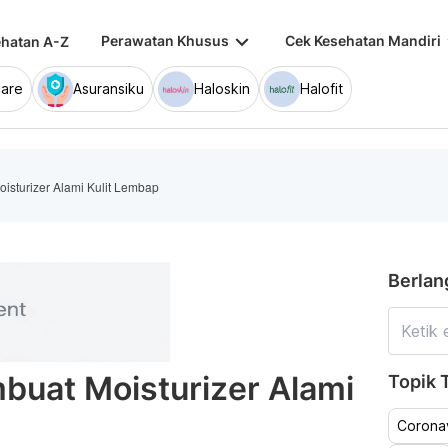
keyboard_arrow_down
keybo
Perawatan Khusus
Cek Kesehatan Mandiri
hatan A-Z
are
Asuransiku
Haloskin
Halofit
isturizer Alami Kulit Lembap
Berlan
buat Moisturizer Alami
Topik T
Coronav