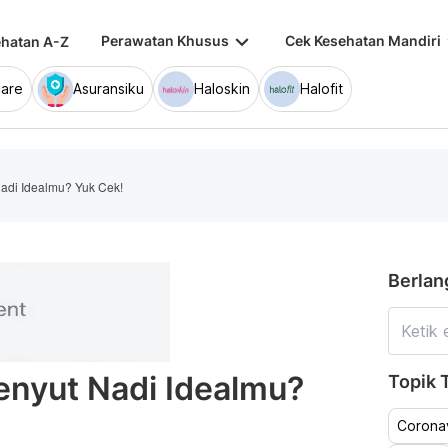
keyboard_arrow_down
keybo
Perawatan Khusus
Cek Kesehatan Mandiri
hatan A-Z
are
Asuransiku
Haloskin
Halofit
adi Idealmu? Yuk Cek!
Berlan
enyut Nadi Idealmu?
Topik T
Coronav