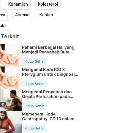
Kehamilan
Kolesterol
nsi
Anemia
Kanker
uksi
 Terkait
Pahami Berbagai Hal yang
Menjadi Penyebab Buta
Warna
Hidup Sehat
Mengenal Kode ICD X
Pterygium untuk Diagnosis
Mata
Hidup Sehat
Mengenal Penyebab dan
Gejala Perforation pada
Tubuh
Hidup Sehat
Memahami Kode
Gastropathy ICD 10 dalam
Rekam Medis Pasien
Hidup Sehat