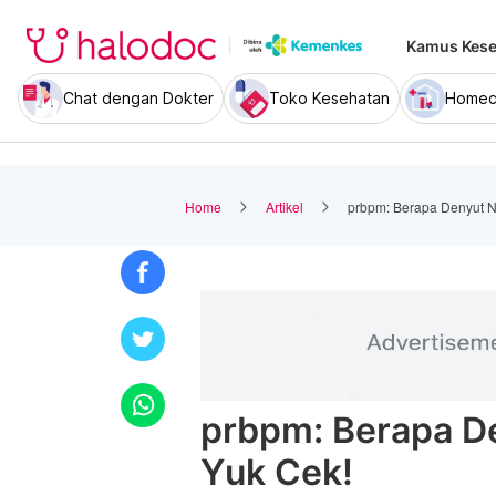
Kamus Kese
Chat dengan Dokter
Toko Kesehatan
Homec
Home
Artikel
prbpm: Berapa Denyut N
prbpm: Berapa D
Yuk Cek!