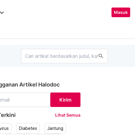
ard_arrow_down
Masuk
search
gganan Artikel Halodoc
Kirim
erkini
Lihat Semua
irus
Diabetes
Jantung