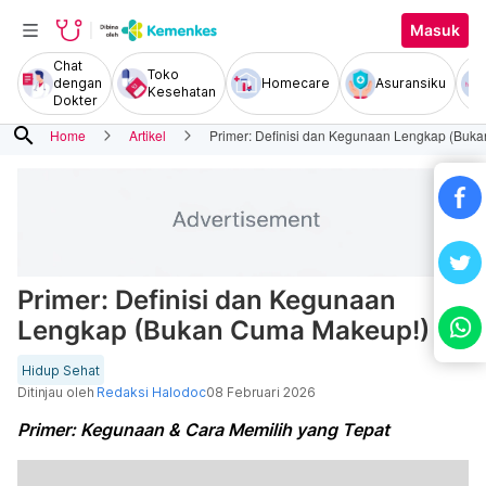
Masuk
Chat
Toko
dengan
Homecare
Asuransiku
Kesehatan
Dokter
search
Home
Artikel
Primer: Definisi dan Kegunaan Lengkap (Buk
Primer: Definisi dan Kegunaan
Lengkap (Bukan Cuma Makeup!)
Hidup Sehat
Ditinjau oleh
Redaksi Halodoc
08 Februari 2026
Primer: Kegunaan & Cara Memilih yang Tepat