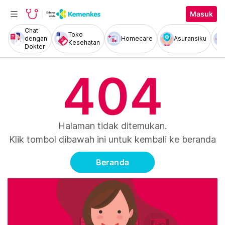
Masuk
Chat
Toko
dengan
Homecare
Asuransiku
Kesehatan
Dokter
404
Halaman tidak ditemukan.
Klik tombol dibawah ini untuk kembali ke beranda
Beranda