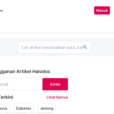
ard_arrow_down
Masuk
search
gganan Artikel Halodoc
Kirim
erkini
Lihat Semua
irus
Diabetes
Jantung