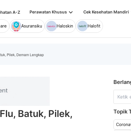
keyboard_arrow_down
keybo
Perawatan Khusus
Cek Kesehatan Mandiri
hatan A-Z
are
Asuransiku
Haloskin
Halofit
atuk, Pilek, Demam Lengkap
Berlan
lu, Batuk, Pilek,
Topik T
Coronav