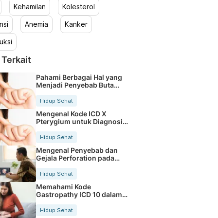
Kehamilan
Kolesterol
nsi
Anemia
Kanker
uksi
 Terkait
Pahami Berbagai Hal yang
Menjadi Penyebab Buta
Warna
Hidup Sehat
Mengenal Kode ICD X
Pterygium untuk Diagnosis
Mata
Hidup Sehat
Mengenal Penyebab dan
Gejala Perforation pada
Tubuh
Hidup Sehat
Memahami Kode
Gastropathy ICD 10 dalam
Rekam Medis Pasien
Hidup Sehat