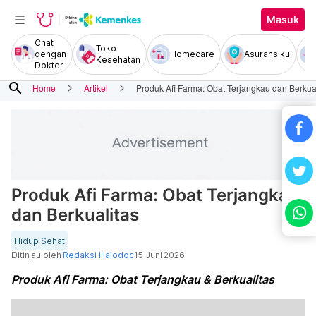
Masuk
Chat
Toko
dengan
Homecare
Asuransiku
Kesehatan
Dokter
search
Home
Artikel
Produk Afi Farma: Obat Terjangkau dan Berkua
Produk Afi Farma: Obat Terjangkau
dan Berkualitas
Hidup Sehat
Ditinjau oleh
Redaksi Halodoc
15 Juni 2026
Produk Afi Farma: Obat Terjangkau & Berkualitas