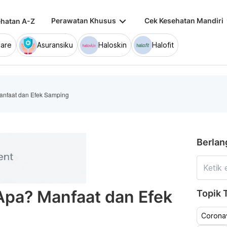
keyboard_arrow_down
keybo
Perawatan Khusus
Cek Kesehatan Mandiri
hatan A-Z
are
Asuransiku
Haloskin
Halofit
anfaat dan Efek Samping
Berlan
Apa? Manfaat dan Efek
Topik T
Coronav