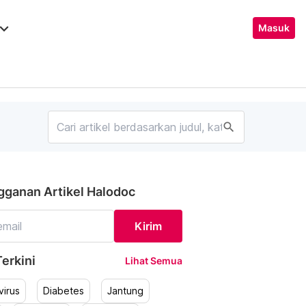
ard_arrow_down
Masuk
search
gganan Artikel Halodoc
Kirim
erkini
Lihat Semua
irus
Diabetes
Jantung