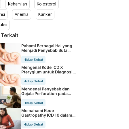
Kehamilan
Kolesterol
nsi
Anemia
Kanker
uksi
 Terkait
Pahami Berbagai Hal yang
Menjadi Penyebab Buta
Warna
Hidup Sehat
Mengenal Kode ICD X
Pterygium untuk Diagnosis
Mata
Hidup Sehat
Mengenal Penyebab dan
Gejala Perforation pada
Tubuh
Hidup Sehat
Memahami Kode
Gastropathy ICD 10 dalam
Rekam Medis Pasien
Hidup Sehat