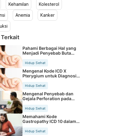
Kehamilan
Kolesterol
nsi
Anemia
Kanker
uksi
 Terkait
Pahami Berbagai Hal yang
Menjadi Penyebab Buta
Warna
Hidup Sehat
Mengenal Kode ICD X
Pterygium untuk Diagnosis
Mata
Hidup Sehat
Mengenal Penyebab dan
Gejala Perforation pada
Tubuh
Hidup Sehat
Memahami Kode
Gastropathy ICD 10 dalam
Rekam Medis Pasien
Hidup Sehat