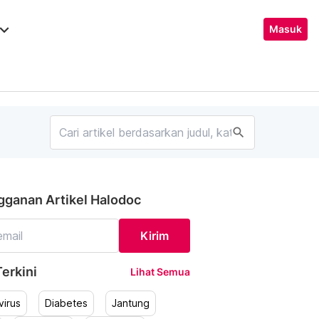
ard_arrow_down
Masuk
search
gganan Artikel Halodoc
Kirim
erkini
Lihat Semua
irus
Diabetes
Jantung