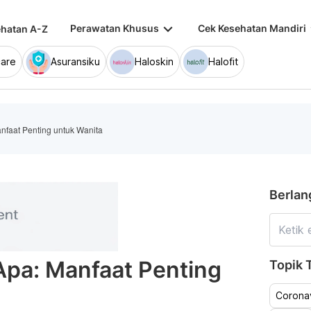
keyboard_arrow_down
keybo
Perawatan Khusus
Cek Kesehatan Mandiri
hatan A-Z
are
Asuransiku
Haloskin
Halofit
nfaat Penting untuk Wanita
Berlan
Apa: Manfaat Penting
Topik T
Coronav