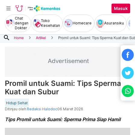
Masuk
Chat
Toko
dengan
Homecare
Asuransiku
Kesehatan
Dokter
search
Home
Artikel
Promil untuk Suami: Tips Sperma Kuat dan Su
Promil untuk Suami: Tips Sperma
Kuat dan Subur
Hidup Sehat
Ditinjau oleh
Redaksi Halodoc
06 Maret 2026
Tips Promil untuk Suami: Sperma Prima Siap Hamil