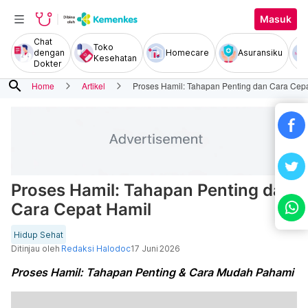
Masuk
Chat
Toko
dengan
Homecare
Asuransiku
Kesehatan
Dokter
search
Home
Artikel
Proses Hamil: Tahapan Penting dan Cara Cep
Proses Hamil: Tahapan Penting dan
Cara Cepat Hamil
Hidup Sehat
Ditinjau oleh
Redaksi Halodoc
17 Juni 2026
Proses Hamil: Tahapan Penting & Cara Mudah Pahami